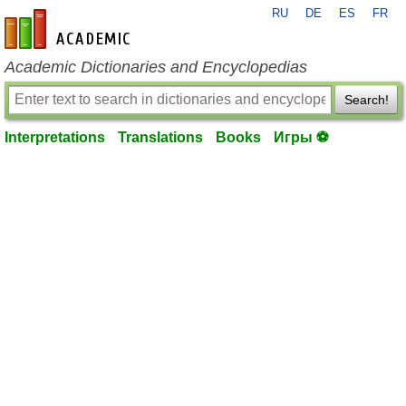
RU
DE
ES
FR
en-academic.com
Academic Dictionaries and Encyclopedias
Search!
Interpretations
Translations
Books
Игры ⚽