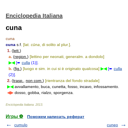
Enciclopedia Italiana
cuna
cuna
cuna
s.f.
[lat.
cūna
, di solito al plur.]
.
1.
(
lett.
)
a.
(
region.
)
[lettino per neonati, generalm. a dondolo]
▶◀
[➨
culla
(1)]
.
b.
(
fig.
)
[luogo e sim. in cui si è originato qualcosa]
▶◀
[➨
culla
(2)]
.
2.
(
trasp.
,
non com.
)
[rientranza del fondo stradale]
▶◀
avvallamento, buca, cunetta, fosso, incavo, infossamento.
◀▶
dosso, gobba, rialzo, sporgenza.
Enciclopedia Italiana
.
2013
.
Игры ⚽
Поможем написать реферат
cumulo
cuneo