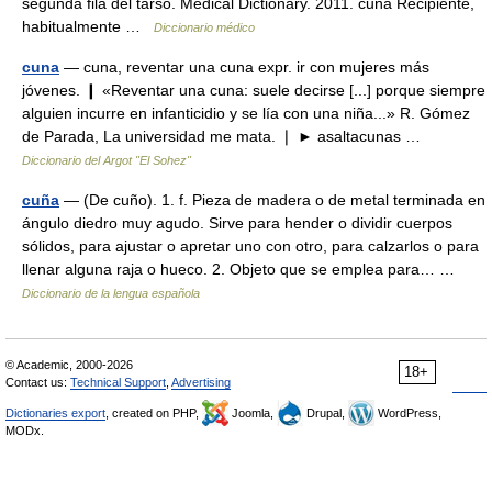
segunda fila del tarso. Medical Dictionary. 2011. cuña Recipiente,
habitualmente …
Diccionario médico
cuna
— cuna, reventar una cuna expr. ir con mujeres más
jóvenes. ❙ «Reventar una cuna: suele decirse [...] porque siempre
alguien incurre en infanticidio y se lía con una niña...» R. Gómez
de Parada, La universidad me mata. ❘ ► asaltacunas …
Diccionario del Argot "El Sohez"
cuña
— (De cuño). 1. f. Pieza de madera o de metal terminada en
ángulo diedro muy agudo. Sirve para hender o dividir cuerpos
sólidos, para ajustar o apretar uno con otro, para calzarlos o para
llenar alguna raja o hueco. 2. Objeto que se emplea para… …
Diccionario de la lengua española
© Academic, 2000-2026
18+
Contact us:
Technical Support
,
Advertising
Dictionaries export
, created on PHP,
Joomla,
Drupal,
WordPress,
MODx.